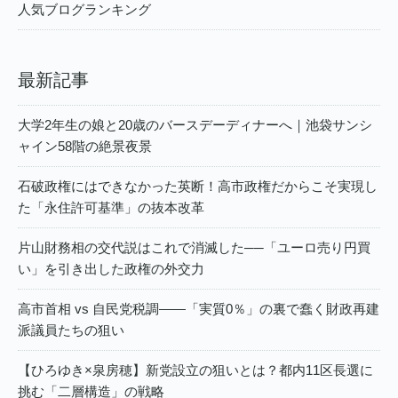
人気ブログランキング
最新記事
大学2年生の娘と20歳のバースデーディナーへ｜池袋サンシ
ャイン58階の絶景夜景
石破政権にはできなかった英断！高市政権だからこそ実現し
た「永住許可基準」の抜本改革
片山財務相の交代説はこれで消滅した──「ユーロ売り円買
い」を引き出した政権の外交力
高市首相 vs 自民党税調――「実質0％」の裏で蠢く財政再建
派議員たちの狙い
【ひろゆき×泉房穂】新党設立の狙いとは？都内11区長選に
挑む「二層構造」の戦略